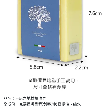
品名：王后之地橄欖油皂
全成份：克羅提娜品種冷壓初榨橄欖油、純水