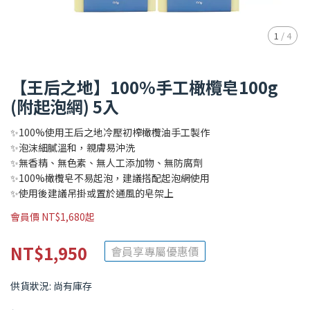
1
/
4
【王后之地】100%手工橄欖皂100g
(附起泡網) 5入
✨100%使用王后之地冷壓初榨橄欖油手工製作
✨泡沫細膩溫和，親膚易沖洗
✨無香精、無色素、無人工添加物、無防腐劑
✨100%橄欖皂不易起泡，建議搭配起泡網使用
✨使用後建議吊掛或置於通風的皂架上
會員價 NT$1,680起
NT$1,950
會員享專屬優惠價
供貨狀況:
尚有庫存