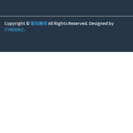
Copyright ©
聖塔麗塔
All Rights Reserved.
Designed by
CYBERBIZ
.