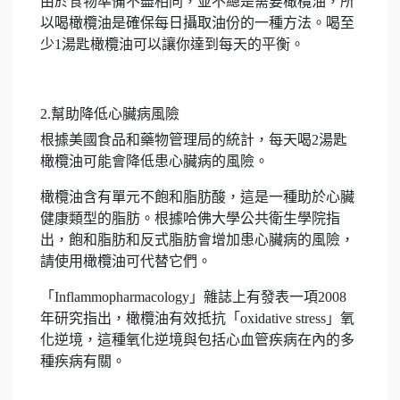
由於食物準備不盡相同，並不總是需要橄欖油，所
以喝橄欖油是確保每日攝取油份的一種方法。喝至
少1湯匙橄欖油可以讓你達到每天的平衡。
2.幫助降低心臟病風險
根據美國食品和藥物管理局的統計，每天喝2湯匙
橄欖油可能會降低患心臟病的風險。
橄欖油含有單元不飽和脂肪酸，這是一種助於心臟
健康類型的脂肪。根據哈佛大學公共衛生學院指
出，飽和脂肪和反式脂肪會增加患心臟病的風險，
請使用橄欖油可代替它們。
「Inflammopharmacology」雜誌上有發表一項2008
年研究指出，橄欖油有效抵抗「oxidative stress」氧
化逆境，這種氧化逆境與包括心血管疾病在內的多
種疾病有關。