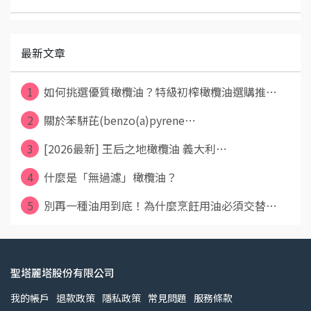
最新文章
1
如何挑選優質橄欖油？特級初榨橄欖油選購推⋯
2
關於苯駢芘(benzo(a)pyrene⋯
3
[2026最新] 王后之地橄欖油 義大利⋯
4
什麼是「無過濾」橄欖油？
5
別再一種油用到底！為什麼烹飪用油必須交替⋯
聖塔麗塔股份有限公司
我的帳戶
退款政策
隱私政策
常見問題
服務條款