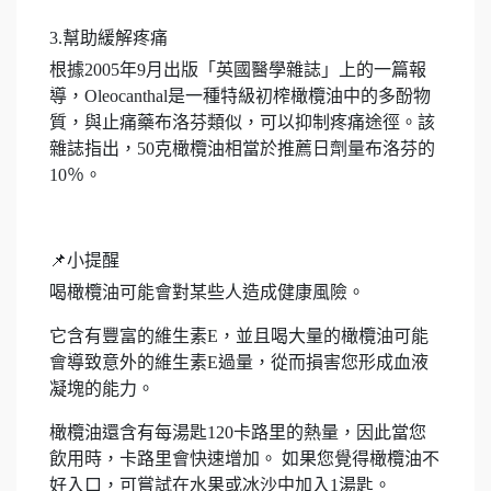
3.幫助緩解疼痛
根據2005年9月出版「英國醫學雜誌」上的一篇報
導，Oleocanthal是一種特級初榨橄欖油中的多酚物
質，與止痛藥布洛芬類似，可以抑制疼痛途徑。該
雜誌指出，50克橄欖油相當於推薦日劑量布洛芬的
10％。
📌小提醒
喝橄欖油可能會對某些人造成健康風險。
它含有豐富的維生素E，並且喝大量的橄欖油可能
會導致意外的維生素E過量，從而損害您形成血液
凝塊的能力。
橄欖油還含有每湯匙120卡路里的熱量，因此當您
飲用時，卡路里會快速增加。 如果您覺得橄欖油不
好入口，可嘗試在水果或冰沙中加入1湯匙。