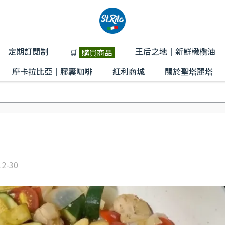
定期訂閱制
王后之地│新鮮橄欖油
🛒
購買商品
摩卡拉比亞｜膠囊咖啡
紅利商城
關於聖塔麗塔
12-30