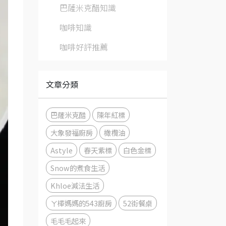
巴薩米克醋知識
咖啡知識
咖啡好評推薦
文章分類
巴薩米克醋
陳年紅標
大象發福廚房
橄欖油
Astyle
春天紫標
白色金標
Snow的煮食生活
Khloe減法生活
ㄚ樺媽媽的543廚房
52街餐桌
毛毛毛起來