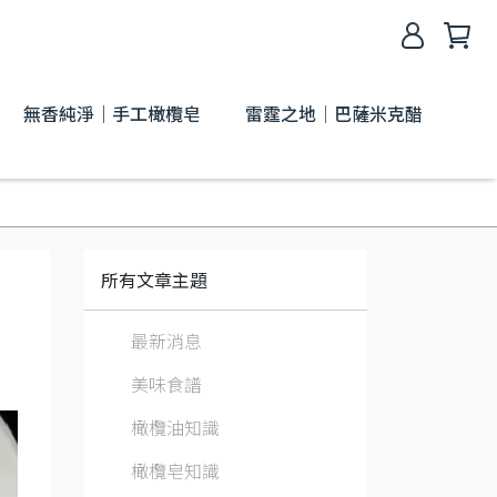
無香純淨｜手工橄欖皂
雷霆之地│巴薩米克醋
所有文章主題
最新消息
美味食譜
橄欖油知識
橄欖皂知識