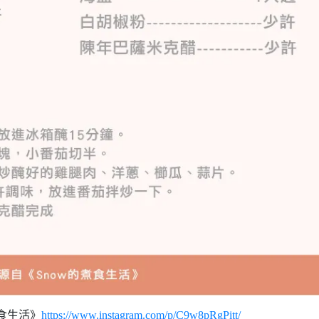
煮食生活》
https://www.instagram.com/p/C9w8pRgPitt/