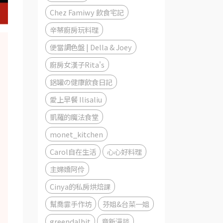
Chez Famiwy 飲食宅記
辛蒂廚房玩料理
便當調色盤 | Della & Joey
廚房女漢子Rita's
鋁罐の健康飲食日記
愛上早餐 Ilisaliu
凱羅的魔法食堂
monet_kitchen
Carol自在生活
心心好料理
主婦嬌阿伶
Cinya的私房烘焙課
幫喬霏手作坊
芬姐&台菜一姐
greendalbit
章新漫談