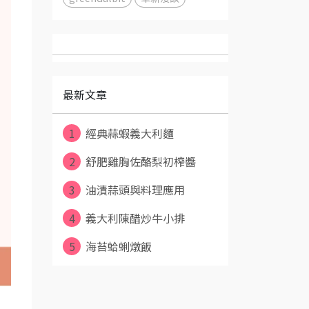
最新文章
1
經典蒜蝦義大利麵
2
舒肥雞胸佐酪梨初榨醬
3
油漬蒜頭與料理應用
4
義大利陳醋炒牛小排
5
海苔蛤蜊燉飯