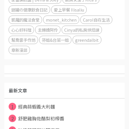
鋁罐の健康飲食日記
愛上早餐 Ilisaliu
凱羅的魔法食堂
monet_kitchen
Carol自在生活
心心好料理
主婦嬌阿伶
Cinya的私房烘焙課
幫喬霏手作坊
芬姐&台菜一姐
greendalbit
章新漫談
最新文章
1
經典蒜蝦義大利麵
2
舒肥雞胸佐酪梨初榨醬