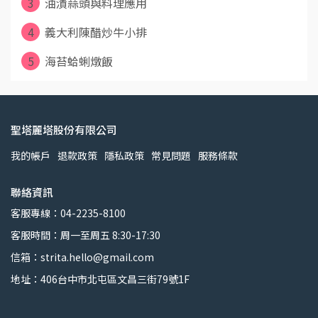
3
油漬蒜頭與料理應用
4
義大利陳醋炒牛小排
5
海苔蛤蜊燉飯
聖塔麗塔股份有限公司
我的帳戶
退款政策
隱私政策
常見問題
服務條款
聯絡資訊
客服專線：04-2235-8100
客服時間：周一至周五 8:30-17:30
信箱：strita.hello@gmail.com
地址：406台中市北屯區文昌三街79號1F