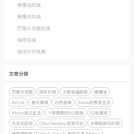
橄欖油知識
橄欖皂知識
巴薩米克醋知識
咖啡知識
咖啡好評推薦
文章分類
巴薩米克醋
陳年紅標
大象發福廚房
橄欖油
Astyle
春天紫標
白色金標
Snow的煮食生活
Khloe減法生活
ㄚ樺媽媽的543廚房
52街餐桌
毛毛毛起來
Chez Famiwy 飲食宅記
辛蒂廚房玩料理
便當調色盤 | Della & Joey
廚房女漢子Rita's