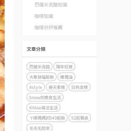
巴薩米克醋知識
咖啡知識
咖啡好評推薦
文章分類
巴薩米克醋
陳年紅標
大象發福廚房
橄欖油
Astyle
春天紫標
白色金標
Snow的煮食生活
Khloe減法生活
ㄚ樺媽媽的543廚房
52街餐桌
毛毛毛起來