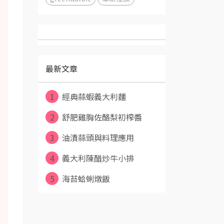
最新文章
1
經典蒜蝦義大利麵
2
舒肥雞胸佐酪梨初榨醬
3
油漬蒜頭與料理應用
4
義大利陳醋炒牛小排
5
海苔蛤蜊燉飯