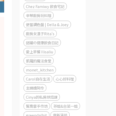
Chez Famiwy 飲食宅記
辛蒂廚房玩料理
便當調色盤 | Della & Joey
廚房女漢子Rita's
鋁罐の健康飲食日記
愛上早餐 Ilisaliu
凱羅的魔法食堂
monet_kitchen
Carol自在生活
心心好料理
主婦嬌阿伶
Cinya的私房烘焙課
幫喬霏手作坊
芬姐&台菜一姐
greendalbit
章新漫談