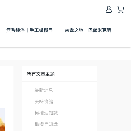
無香純淨｜手工橄欖皂
雷霆之地│巴薩米克醋
所有文章主題
最新消息
美味食譜
橄欖油知識
橄欖皂知識