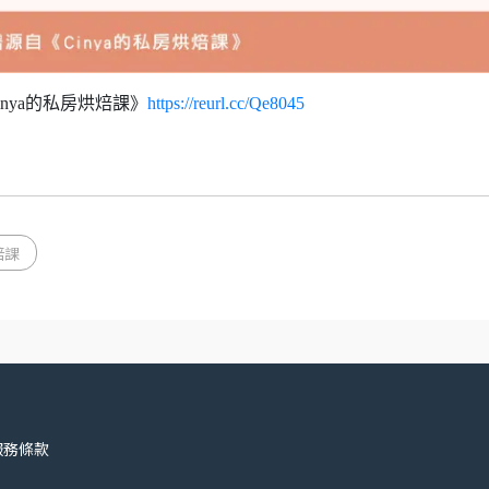
inya的私房烘焙課》
https://reurl.cc/Qe8045
焙課
服務條款