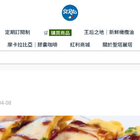
定期訂閱制
王后之地│新鮮橄欖油
🛒
購買商品
摩卡拉比亞｜膠囊咖啡
紅利商城
關於聖塔麗塔
04-08