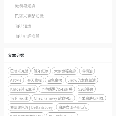
橄欖皂知識
巴薩米克醋知識
咖啡知識
咖啡好評推薦
文章分類
巴薩米克醋
陳年紅標
大象發福廚房
橄欖油
Astyle
春天紫標
白色金標
Snow的煮食生活
Khloe減法生活
ㄚ樺媽媽的543廚房
52街餐桌
毛毛毛起來
Chez Famiwy 飲食宅記
辛蒂廚房玩料理
便當調色盤 | Della & Joey
廚房女漢子Rita's