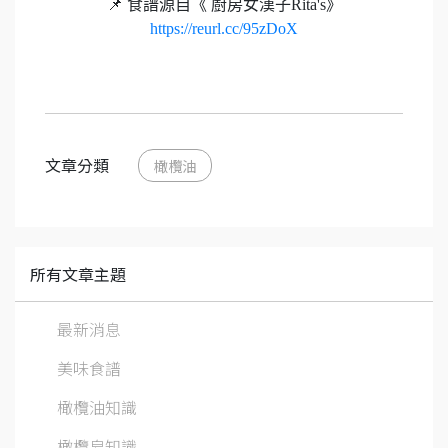
📌 食譜源自《
廚房女漢子Rita's》
https://reurl.cc/95zDoX
文章分類
橄欖油
所有文章主題
最新消息
美味食譜
橄欖油知識
橄欖皂知識