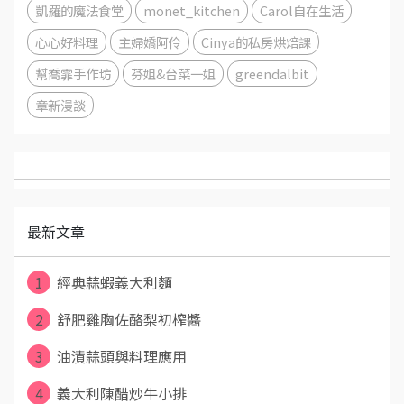
凱羅的魔法食堂
monet_kitchen
Carol自在生活
心心好料理
主婦嬌阿伶
Cinya的私房烘焙課
幫喬霏手作坊
芬姐&台菜一姐
greendalbit
章新漫談
最新文章
1
經典蒜蝦義大利麵
2
舒肥雞胸佐酪梨初榨醬
3
油漬蒜頭與料理應用
4
義大利陳醋炒牛小排