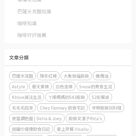
巴薩米克醋知識
咖啡知識
咖啡好評推薦
文章分類
巴薩米克醋
陳年紅標
大象發福廚房
橄欖油
Astyle
春天紫標
白色金標
Snow的煮食生活
Khloe減法生活
ㄚ樺媽媽的543廚房
52街餐桌
毛毛毛起來
Chez Famiwy 飲食宅記
辛蒂廚房玩料理
便當調色盤 | Della & Joey
廚房女漢子Rita's
鋁罐の健康飲食日記
愛上早餐 Ilisaliu