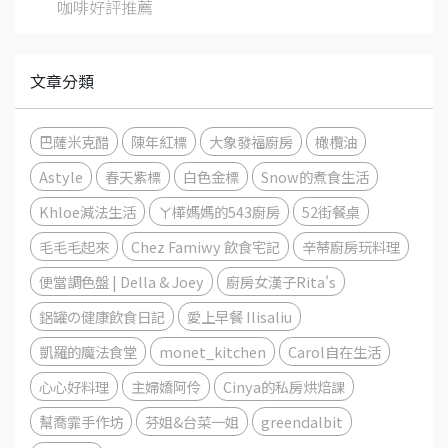
咖啡好評推薦
文章分類
巴薩米克醋
陳年紅標
大象發福廚房
橄欖油
Astyle
春天紫標
白色金標
Snow的煮食生活
Khloe減法生活
ㄚ樺媽媽的543廚房
52街餐桌
毛毛毛起來
Chez Famiwy 飲食宅記
辛蒂廚房玩料理
便當調色盤 | Della & Joey
廚房女漢子Rita's
鋁罐の健康飲食日記
愛上早餐 Ilisaliu
凱羅的魔法食堂
monet_kitchen
Carol自在生活
心心好料理
主婦嬌阿伶
Cinya的私房烘焙課
幫喬霏手作坊
芬姐&台菜一姐
greendalbit