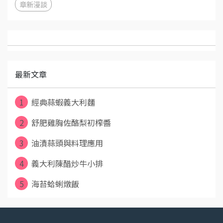
章新漫談
最新文章
1
經典蒜蝦義大利麵
2
舒肥雞胸佐酪梨初榨醬
3
油漬蒜頭與料理應用
4
義大利陳醋炒牛小排
5
海苔蛤蜊燉飯