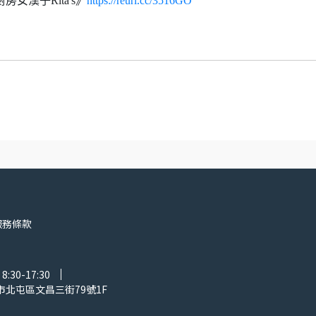
房女漢子Rita's》
https://reurl.cc/3516GO
服務條款
30-17:30
市北屯區文昌三街79號1F