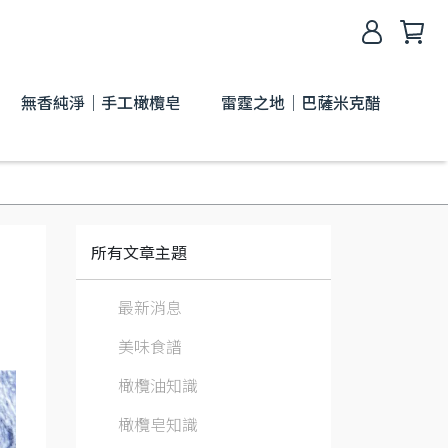
無香純淨｜手工橄欖皂
雷霆之地│巴薩米克醋
所有文章主題
最新消息
美味食譜
橄欖油知識
橄欖皂知識