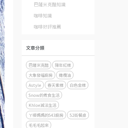
巴薩米克醋知識
咖啡知識
咖啡好評推薦
文章分類
巴薩米克醋
陳年紅標
大象發福廚房
橄欖油
Astyle
春天紫標
白色金標
Snow的煮食生活
Khloe減法生活
ㄚ樺媽媽的543廚房
52街餐桌
毛毛毛起來