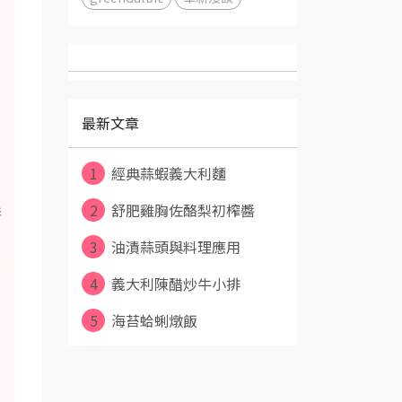
最新文章
1
經典蒜蝦義大利麵
2
舒肥雞胸佐酪梨初榨醬
3
油漬蒜頭與料理應用
4
義大利陳醋炒牛小排
5
海苔蛤蜊燉飯