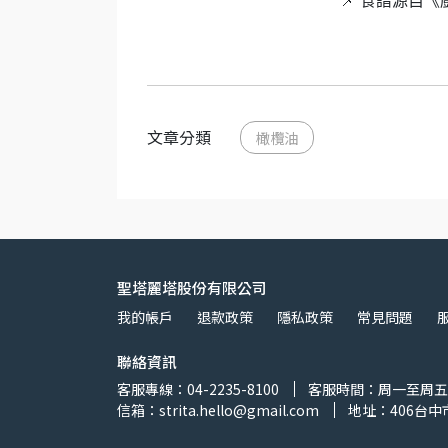
📌 食譜源自《廚
文章分類
橄欖油
聖塔麗塔股份有限公司
我的帳戶
退款政策
隱私政策
常見問題
聯絡資訊
客服專線：04-2235-8100
客服時間：周一至周五 8:
信箱：strita.hello@gmail.com
地址：406台中