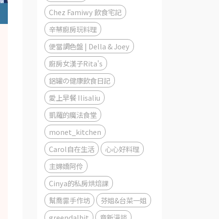
Chez Famiwy 飲食宅記
辛蒂廚房玩料理
便當調色盤 | Della & Joey
廚房女漢子Rita's
鋁罐の健康飲食日記
愛上早餐 Ilisaliu
凱羅的魔法食堂
monet_kitchen
Carol自在生活
心心好料理
主婦嬌阿伶
Cinya的私房烘焙課
幫喬霏手作坊
芬姐&台菜一姐
greendalbit
章新漫談