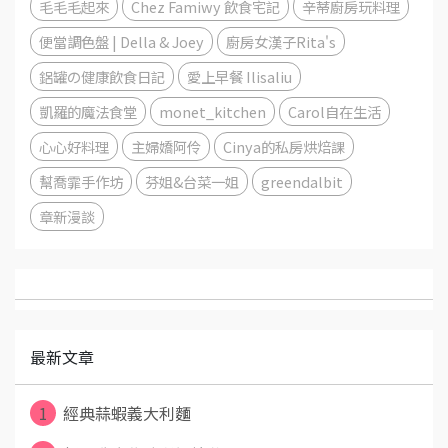
毛毛毛起來
Chez Famiwy 飲食宅記
辛蒂廚房玩料理
便當調色盤 | Della & Joey
廚房女漢子Rita's
鋁罐の健康飲食日記
愛上早餐 Ilisaliu
凱羅的魔法食堂
monet_kitchen
Carol自在生活
心心好料理
主婦嬌阿伶
Cinya的私房烘焙課
幫喬霏手作坊
芬姐&台菜一姐
greendalbit
章新漫談
最新文章
1
經典蒜蝦義大利麵