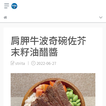
肩胛牛波奇碗佐芥
末籽油醋醬
strita
2022-06-27