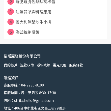
2
舒肥雞胸佐酪梨初榨醬
3
油漬蒜頭與料理應用
4
義大利陳醋炒牛小排
5
海苔蛤蜊燉飯
聖塔麗塔股份有限公司
我的帳戶
退款政策
隱私政策
常見問題
服務條款
聯絡資訊
客服專線：04-2235-8100
客服時間：周一至周五 8:30-17:30
信箱：strita.hello@gmail.com
地址：406台中市北屯區文昌三街79號1F