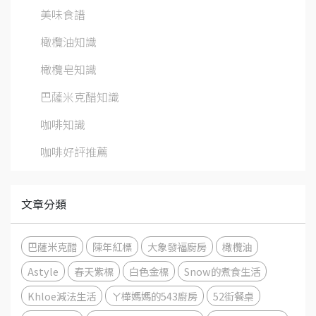
美味食譜
橄欖油知識
橄欖皂知識
巴薩米克醋知識
咖啡知識
咖啡好評推薦
文章分類
巴薩米克醋
陳年紅標
大象發福廚房
橄欖油
Astyle
春天紫標
白色金標
Snow的煮食生活
Khloe減法生活
ㄚ樺媽媽的543廚房
52街餐桌